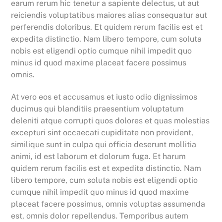
earum rerum hic tenetur a sapiente delectus, ut aut
reiciendis voluptatibus maiores alias consequatur aut
perferendis doloribus. Et quidem rerum facilis est et
expedita distinctio. Nam libero tempore, cum soluta
nobis est eligendi optio cumque nihil impedit quo
minus id quod maxime placeat facere possimus
omnis.
At vero eos et accusamus et iusto odio dignissimos
ducimus qui blanditiis praesentium voluptatum
deleniti atque corrupti quos dolores et quas molestias
excepturi sint occaecati cupiditate non provident,
similique sunt in culpa qui officia deserunt mollitia
animi, id est laborum et dolorum fuga. Et harum
quidem rerum facilis est et expedita distinctio. Nam
libero tempore, cum soluta nobis est eligendi optio
cumque nihil impedit quo minus id quod maxime
placeat facere possimus, omnis voluptas assumenda
est, omnis dolor repellendus. Temporibus autem