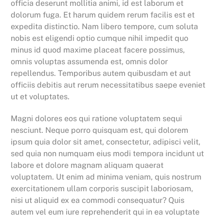
officia deserunt mollitia animi, id est laborum et
dolorum fuga. Et harum quidem rerum facilis est et
expedita distinctio. Nam libero tempore, cum soluta
nobis est eligendi optio cumque nihil impedit quo
minus id quod maxime placeat facere possimus,
omnis voluptas assumenda est, omnis dolor
repellendus. Temporibus autem quibusdam et aut
officiis debitis aut rerum necessitatibus saepe eveniet
ut et voluptates.
Magni dolores eos qui ratione voluptatem sequi
nesciunt. Neque porro quisquam est, qui dolorem
ipsum quia dolor sit amet, consectetur, adipisci velit,
sed quia non numquam eius modi tempora incidunt ut
labore et dolore magnam aliquam quaerat
voluptatem. Ut enim ad minima veniam, quis nostrum
exercitationem ullam corporis suscipit laboriosam,
nisi ut aliquid ex ea commodi consequatur? Quis
autem vel eum iure reprehenderit qui in ea voluptate